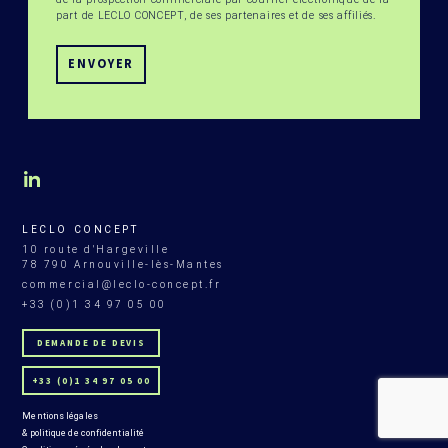
part de LECLO CONCEPT, de ses partenaires et de ses affiliés.
LECLO CONCEPT
10 route d'Hargeville
78 790 Arnouville-lès-Mantes
commercial@leclo-concept.fr
+33 (0)1 34 97 05 00
DEMANDE DE DEVIS
+33 (0)1 34 97 05 00
Mentions légales
& politique de confidentialité